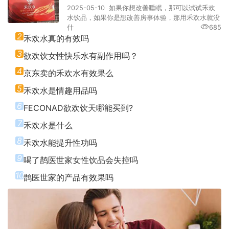
2025-05-10 如果你想改善睡眠，那可以试试禾欢
水饮品，如果你是想改善房事体验，那用禾欢水就没
什
685
2
禾欢水真的有效吗
3
欲欢饮女性快乐水有副作用吗？
4
京东卖的禾欢水有效果么
5
禾欢水是情趣用品吗
6
FECONAD欲欢饮天哪能买到?
7
禾欢水是什么
8
禾欢水能提升性功吗
9
喝了鹊医世家女性饮品会失控吗
10
鹊医世家的产品有效果吗