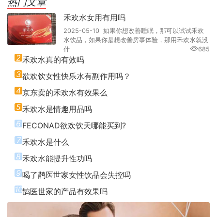
热门文章
禾欢水女用有用吗
2025-05-10 如果你想改善睡眠，那可以试试禾欢
水饮品，如果你是想改善房事体验，那用禾欢水就没
什
685
2
禾欢水真的有效吗
3
欲欢饮女性快乐水有副作用吗？
4
京东卖的禾欢水有效果么
5
禾欢水是情趣用品吗
6
FECONAD欲欢饮天哪能买到?
7
禾欢水是什么
8
禾欢水能提升性功吗
9
喝了鹊医世家女性饮品会失控吗
10
鹊医世家的产品有效果吗