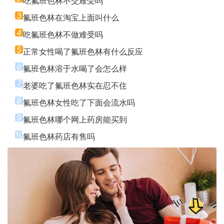
吃氟班色林不交难受吗
3
氟班色林在淘宝上面叫什么
4
吃氟班色林不做难受吗
5
正常女性喝了氟班色林有什么反应
6
氟班色林溶于水喝了会怎么样
7
老婆吃了氟班色林实在忍不住
8
氟班色林女性吃了下面会流水吗
9
氟班色林哪个网上药房能买到
10
氟班色林药店有售吗