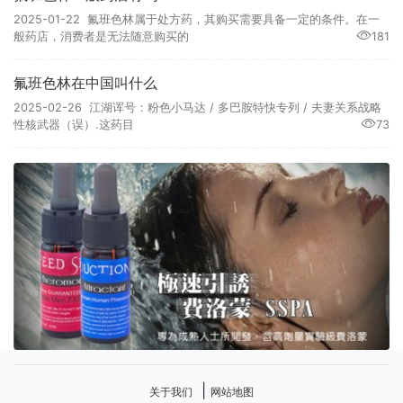
2025-01-22 氟班色林属于处方药，其购买需要具备一定的条件。在一
般药店，消费者是无法随意购买的
181
氟班色林在中国叫什么
2025-02-26 江湖诨号：粉色小马达 / 多巴胺特快专列 / 夫妻关系战略
性核武器（误）.这药目
73
|
关于我们
网站地图