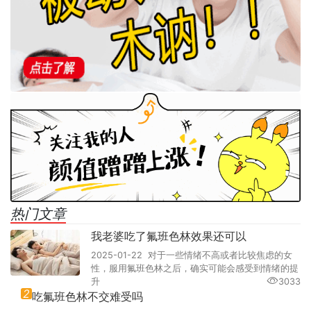
热门文章
我老婆吃了氟班色林效果还可以
2025-01-22 对于一些情绪不高或者比较焦虑的女
性，服用氟班色林之后，确实可能会感受到情绪的提
升
3033
2
吃氟班色林不交难受吗