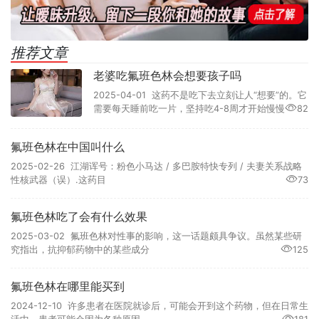
推荐文章
老婆吃氟班色林会想要孩子吗
2025-04-01 这药不是吃下去立刻让人“想要”的。它
需要每天睡前吃一片，坚持吃4-8周才开始慢慢
82
氟班色林在中国叫什么
2025-02-26 江湖诨号：粉色小马达 / 多巴胺特快专列 / 夫妻关系战略
性核武器（误）.这药目
73
氟班色林吃了会有什么效果
2025-03-02 氟班色林对性事的影响，这一话题颇具争议。虽然某些研
究指出，抗抑郁药物中的某些成分
125
氟班色林在哪里能买到
2024-12-10 许多患者在医院就诊后，可能会开到这个药物，但在日常生