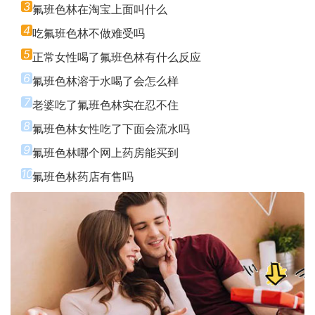
3
氟班色林在淘宝上面叫什么
4
吃氟班色林不做难受吗
5
正常女性喝了氟班色林有什么反应
6
氟班色林溶于水喝了会怎么样
7
老婆吃了氟班色林实在忍不住
8
氟班色林女性吃了下面会流水吗
9
氟班色林哪个网上药房能买到
10
氟班色林药店有售吗