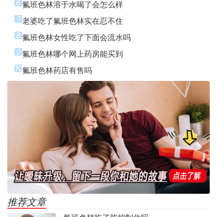
6
氟班色林溶于水喝了会怎么样
7
老婆吃了氟班色林实在忍不住
8
氟班色林女性吃了下面会流水吗
9
氟班色林哪个网上药房能买到
10
氟班色林药店有售吗
推荐文章