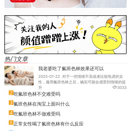
热门文章
我老婆吃了氟班色林效果还可以
2025-01-22 对于一些情绪不高或者比较焦虑的女
性，服用氟班色林之后，确实可能会感受到情绪的提
升
3033
2
吃氟班色林不交难受吗
3
氟班色林在淘宝上面叫什么
4
吃氟班色林不做难受吗
5
正常女性喝了氟班色林有什么反应