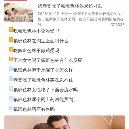
我老婆吃了氟班色林效果还可以
2025-01-22 对于一些情绪不高或者比较焦虑的女
性，服用氟班色林之后，确实可能会感受到情绪的提
升
3033
2
吃氟班色林不交难受吗
3
氟班色林在淘宝上面叫什么
4
吃氟班色林不做难受吗
5
正常女性喝了氟班色林有什么反应
6
氟班色林溶于水喝了会怎么样
7
老婆吃了氟班色林实在忍不住
8
氟班色林女性吃了下面会流水吗
9
氟班色林哪个网上药房能买到
10
氟班色林药店有售吗