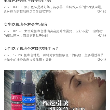
氟班色林去哪里能买到正品
2025-03-02 氟班色林是处方药，能改善一些特殊人群的性冷淡问题。
这种药在医院和药店目前都买不到
159
女生吃氟班色林会主动吗
2025-02-28 女生吃氟班色林确实会提升性需要，但它不是“一键启动”
的魔法药水，而是需要每天按时
86
女性吃了氟班色林能控制住吗？
2025-12-26 氟班色林是一种针对女性性欲低下的药物，主要通过调节
大脑中的神经递质来起作用：提升
215