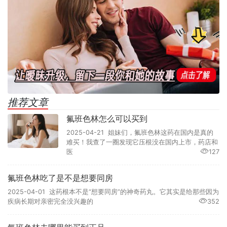
推荐文章
氟班色林怎么可以买到
2025-04-21 姐妹们，氟班色林这药在国内是真的
难买！我查了一圈发现它压根没在国内上市，药店和
医
127
氟班色林吃了是不是想要同房
2025-04-01 这药根本不是“想要同房”的神奇药丸。它其实是给那些因为
疾病长期对亲密完全没兴趣的
352