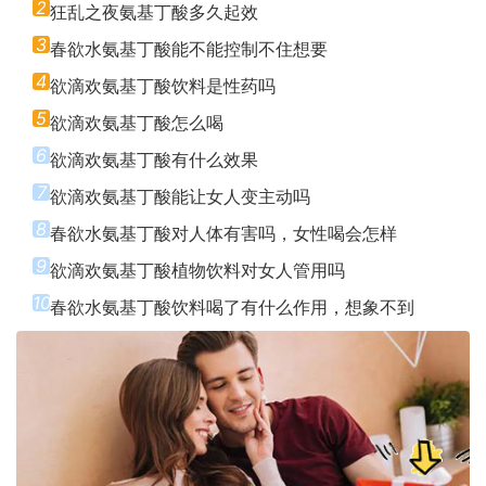
2
狂乱之夜氨基丁酸多久起效
3
春欲水氨基丁酸能不能控制不住想要
4
欲滴欢氨基丁酸饮料是性药吗
5
欲滴欢氨基丁酸怎么喝
6
欲滴欢氨基丁酸有什么效果
7
欲滴欢氨基丁酸能让女人变主动吗
8
春欲水氨基丁酸对人体有害吗，女性喝会怎样
9
欲滴欢氨基丁酸植物饮料对女人管用吗
10
春欲水氨基丁酸饮料喝了有什么作用，想象不到