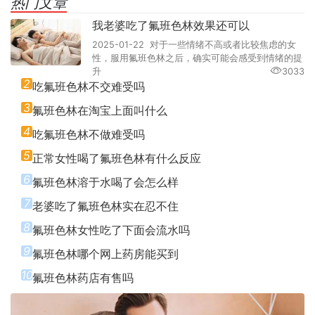
热门文章
我老婆吃了氟班色林效果还可以
2025-01-22 对于一些情绪不高或者比较焦虑的女
性，服用氟班色林之后，确实可能会感受到情绪的提
升
3033
2
吃氟班色林不交难受吗
3
氟班色林在淘宝上面叫什么
4
吃氟班色林不做难受吗
5
正常女性喝了氟班色林有什么反应
6
氟班色林溶于水喝了会怎么样
7
老婆吃了氟班色林实在忍不住
8
氟班色林女性吃了下面会流水吗
9
氟班色林哪个网上药房能买到
10
氟班色林药店有售吗