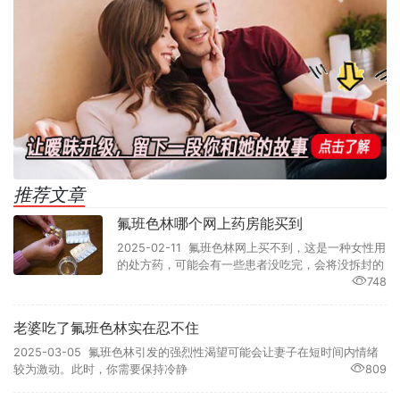
推荐文章
氟班色林哪个网上药房能买到
2025-02-11 氟班色林网上买不到，这是一种女性用
的处方药，可能会有一些患者没吃完，会将没拆封的
748
老婆吃了氟班色林实在忍不住
2025-03-05 氟班色林引发的强烈性渴望可能会让妻子在短时间内情绪
较为激动。此时，你需要保持冷静
809