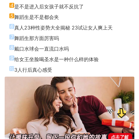
4
是不是进入后女孩子就不反抗了
5
舞蹈生是不是都会夹
6
真人23种性姿势大全揭秘 23试让女人爽上天
7
舞蹈生那方面厉害吗
8
戴口水球会一直流口水吗
9
给女王坐脸喝圣水是一种什么样的体验
10
3人行后真心感受