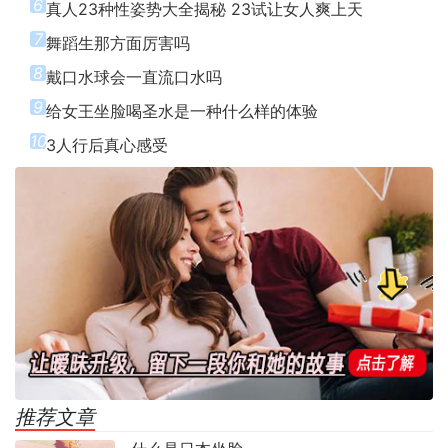
6
真人23种性姿势大全揭秘 23试让女人爽上天
7
舞蹈生那方面厉害吗
8
戴口水球会一直流口水吗
9
给女王坐脸喝圣水是一种什么样的体验
10
3人行后真心感受
推荐文章