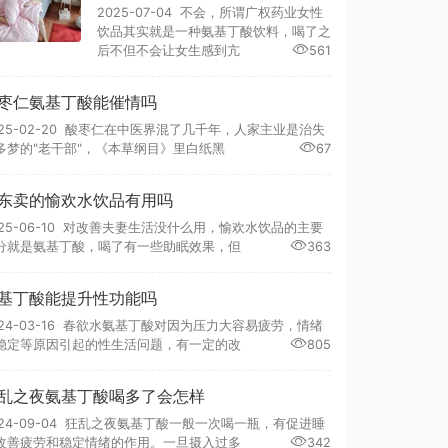
2025-07-04 不会，所谓广权药业女性
饮品其实就是一种氨基丁酸饮料，喝了之
后不但不会让女生感到亢
561
枣仁氨基丁酸能催情吗
025-02-20 酸枣仁在中医界混了几千年，人家主业是治失
多梦的"老干部"，《本草纲目》里白纸黑
67
东卖的愉欢水饮品有用吗
025-06-10 对改善夫妻生活没什么用，愉欢水饮品的主要
分就是氨基丁酸，喝了有一些助眠效果，但
363
基丁酸能提升性功能吗
024-03-16 春欲水氨基丁酸对因为压力大容易疲劳，情绪
稳定等原因引起的性生活问题，有一定的改
805
乱之夜氨基丁酸喝多了会怎样
024-09-04 狂乱之夜氨基丁酸一般一次喝一瓶，有促进睡
改善疲劳和稳定情绪的作用。一旦摄入过多
342