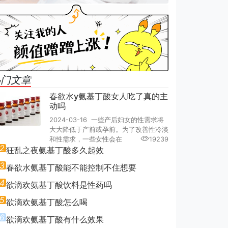
热门文章
春欲水y氨基丁酸女人吃了真的主
动吗
2024-03-16 一些产后妇女的性需求将
大大降低于产前或孕前。为了改善性冷淡
和性需求，一些女性会在
19239
2
狂乱之夜氨基丁酸多久起效
3
春欲水氨基丁酸能不能控制不住想要
4
欲滴欢氨基丁酸饮料是性药吗
5
欲滴欢氨基丁酸怎么喝
6
欲滴欢氨基丁酸有什么效果