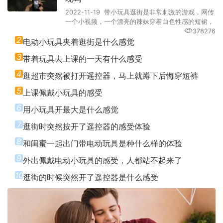
2022-11-19 带小玩具逛街是非常刺激的游戏，网传
一个小视频，一个漂亮的辣妹穿着白色性感的短裙，
378276
2
电动小玩具夹着逛街是什么感觉
3
带着玩具去上课的一天有什么感受
4
逛超市突然被打开遥控器，马上就蹲下后悔穿短裤
5
上课佩戴小玩具的感受
6
用小玩具开最大是什么感觉
7
逛街时突然按开了遥控器的感受体验
8
和闺蜜一起出门带电动玩具是种什么样的体验
9
外出佩戴电动小玩具的感受，人都站不起来了
10
逛街的时候突然开了遥控器是什么感受