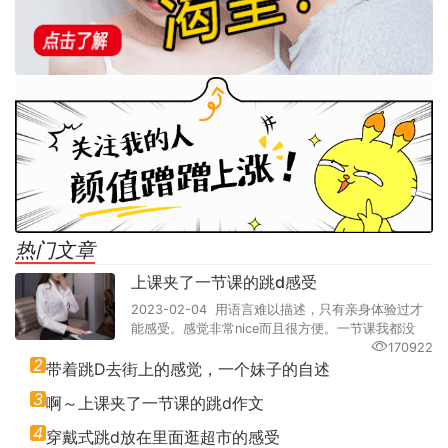
热门文章
上课夹了一节课的跳d感受
2023-02-04 用语言难以描述，只有亲身体验过才
能感受。感觉非常nice而且很方便。一节课我都没
170922
2
带着跳D去街上的感觉，一个妹子的自述
3
啊～上课夹了一节课的跳d作文
4
穿戴式跳d放在里面逛超市的感受