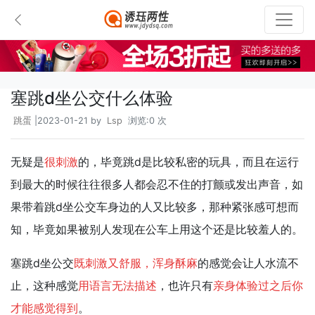
塞跳d坐公交什么体验
跳蛋
|2023-01-21 by
Lsp
浏览:0 次
无疑是
很刺激
的，毕竟跳d是比较私密的玩具，而且在运行
到最大的时候往往很多人都会忍不住的打颤或发出声音，如
果带着跳d坐公交车身边的人又比较多，那种紧张感可想而
知，毕竟如果被别人发现在公车上用这个还是比较羞人的。
塞跳d坐公交
既刺激又舒服，浑身酥麻
的感觉会让人水流不
止，这种感觉
用语言无法描述
，也许只有
亲身体验过之后你
才能感觉得到
。