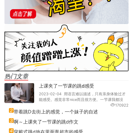
热门文章
上课夹了一节课的跳d感受
2023-02-04 用语言难以描述，只有亲身体验过才
能感受。感觉非常nice而且很方便。一节课我都没
170922
2
带着跳D去街上的感觉，一个妹子的自述
3
啊～上课夹了一节课的跳d作文
4
穿戴式跳d放在里面逛超市的感受