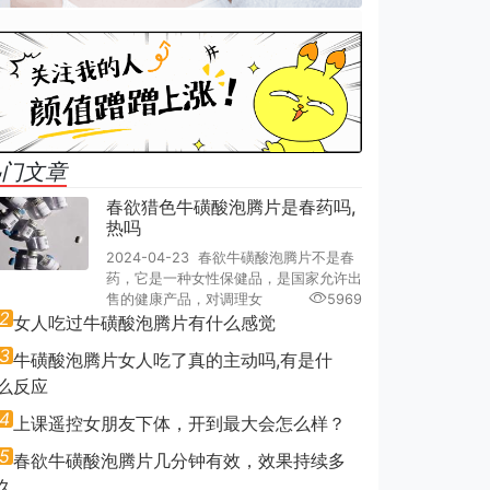
热门文章
春欲猎色牛磺酸泡腾片是春药吗,
热吗
2024-04-23 春欲牛磺酸泡腾片不是春
药，它是一种女性保健品，是国家允许出
售的健康产品，对调理女
5969
2
女人吃过牛磺酸泡腾片有什么感觉
3
牛磺酸泡腾片女人吃了真的主动吗,有是什
么反应
4
上课遥控女朋友下体，开到最大会怎么样？
5
春欲牛磺酸泡腾片几分钟有效，效果持续多
久