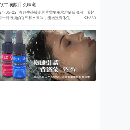
欲牛磺酸什么味道
024-05-22 春欲牛磺酸泡腾片需要用水溶解后服用，喝起
有一种淡淡的香气和水果味，能增强身体免
383