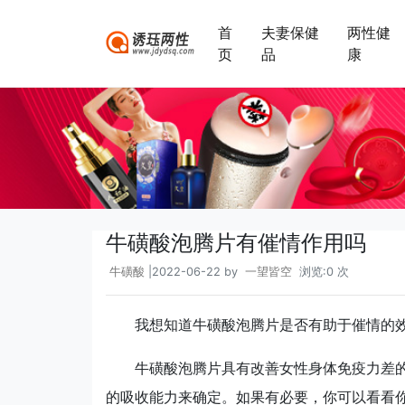
首
夫妻保健
两性健
页
品
康
牛磺酸泡腾片有催情作用吗
牛磺酸
|2022-06-22 by
一望皆空
浏览:0 次
我想知道牛磺酸泡腾片是否有助于催情的
牛磺酸泡腾片具有改善女性身体免疫力差
的吸收能力来确定。如果有必要，你可以看看