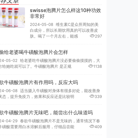
推荐文章
swisse泡腾片怎么样这10种功效
非常好
2024-05-08 维生素C是众所周知的美
白成分，所以长期饮用真的可以改善皮
肤。喝了一个月左右，能感
297
偷给老婆喝牛磺酸泡腾片会怎样
024-05-02 给老婆吃牛磺酸泡腾片没必要偷偷摸摸的，大
方给她吃就可以了。牛磺酸泡腾片 是正规
1138
欲牛磺酸泡腾片有作用吗，反应大吗
024-06-08 适当摄入牛磺酸对身体有很多好处，能改善身
状态，提升免疫力，效果和反应还是比较明
339
欲牛磺酸泡腾片无味吧，能尝出什么味道吗
024-04-29 春欲牛磺酸泡腾片不是无味的，通常情况下春
牛磺酸需要用白水溶解后服用，仔细品尝能
409