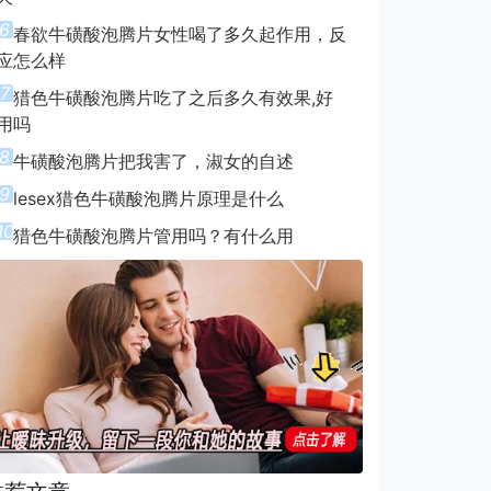
6
春欲牛磺酸泡腾片女性喝了多久起作用，反
应怎么样
7
猎色牛磺酸泡腾片吃了之后多久有效果,好
用吗
8
牛磺酸泡腾片把我害了，淑女的自述
9
lesex猎色牛磺酸泡腾片原理是什么
10
猎色牛磺酸泡腾片管用吗？有什么用