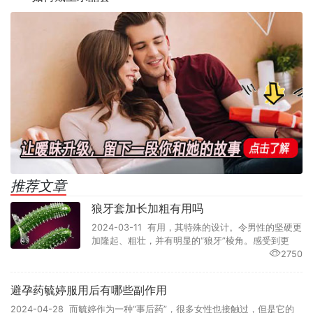
推荐文章
狼牙套加长加粗有用吗
2024-03-11 有用，其特殊的设计。令男性的坚硬更
加隆起、粗壮，并有明显的“狼牙”棱角。感受到更
2750
避孕药毓婷服用后有哪些副作用
2024-04-28 而毓婷作为一种“事后药”，很多女性也接触过，但是它的