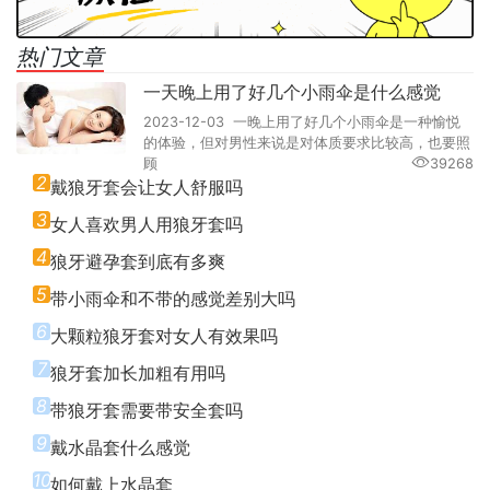
热门文章
一天晚上用了好几个小雨伞是什么感觉
2023-12-03 一晚上用了好几个小雨伞是一种愉悦
的体验，但对男性来说是对体质要求比较高，也要照
顾
39268
2
戴狼牙套会让女人舒服吗
3
女人喜欢男人用狼牙套吗
4
狼牙避孕套到底有多爽
5
带小雨伞和不带的感觉差别大吗
6
大颗粒狼牙套对女人有效果吗
7
狼牙套加长加粗有用吗
8
带狼牙套需要带安全套吗
9
戴水晶套什么感觉
10
如何戴上水晶套