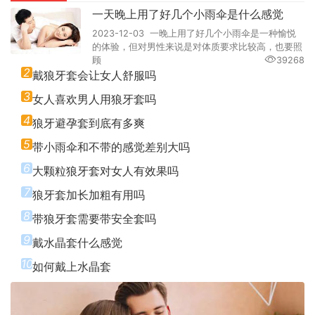
一天晚上用了好几个小雨伞是什么感觉
2023-12-03 一晚上用了好几个小雨伞是一种愉悦
的体验，但对男性来说是对体质要求比较高，也要照
顾
39268
2
戴狼牙套会让女人舒服吗
3
女人喜欢男人用狼牙套吗
4
狼牙避孕套到底有多爽
5
带小雨伞和不带的感觉差别大吗
6
大颗粒狼牙套对女人有效果吗
7
狼牙套加长加粗有用吗
8
带狼牙套需要带安全套吗
9
戴水晶套什么感觉
10
如何戴上水晶套