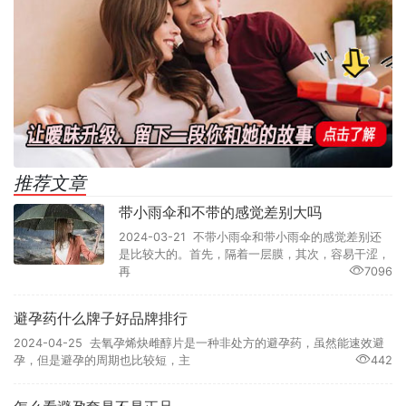
推荐文章
带小雨伞和不带的感觉差别大吗
2024-03-21 不带小雨伞和带小雨伞的感觉差别还
是比较大的。首先，隔着一层膜，其次，容易干涩，
再
7096
避孕药什么牌子好品牌排行
2024-04-25 去氧孕烯炔雌醇片是一种非处方的避孕药，虽然能速效避
孕，但是避孕的周期也比较短，主
442