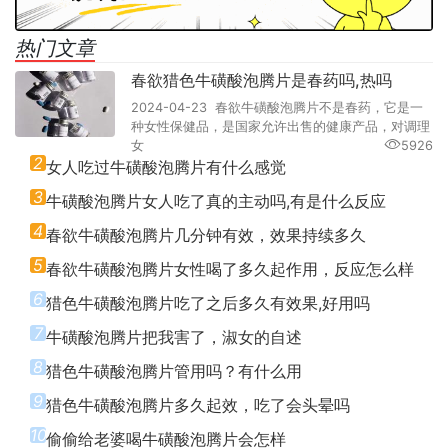
热门文章
春欲猎色牛磺酸泡腾片是春药吗,热吗
2024-04-23 春欲牛磺酸泡腾片不是春药，它是一
种女性保健品，是国家允许出售的健康产品，对调理
女
5926
2
女人吃过牛磺酸泡腾片有什么感觉
3
牛磺酸泡腾片女人吃了真的主动吗,有是什么反应
4
春欲牛磺酸泡腾片几分钟有效，效果持续多久
5
春欲牛磺酸泡腾片女性喝了多久起作用，反应怎么样
6
猎色牛磺酸泡腾片吃了之后多久有效果,好用吗
7
牛磺酸泡腾片把我害了，淑女的自述
8
猎色牛磺酸泡腾片管用吗？有什么用
9
猎色牛磺酸泡腾片多久起效，吃了会头晕吗
10
偷偷给老婆喝牛磺酸泡腾片会怎样