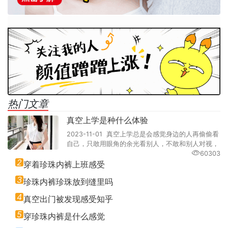
热门文章
真空上学是种什么体验
2023-11-01 真空上学总是会感觉身边的人再偷偷看
自己，只敢用眼角的余光看别人，不敢和别人对视，
60303
2
穿着珍珠内裤上班感受
3
珍珠内裤珍珠放到缝里吗
4
真空出门被发现感受知乎
5
穿珍珠内裤是什么感觉