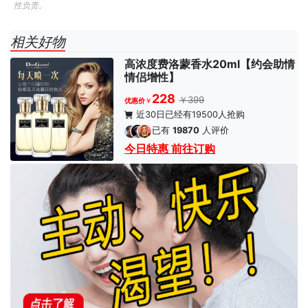
性负责。
相关好物
高浓度费洛蒙香水20ml【约会助情
情侣增性】
228
￥399
优惠价
￥
近30日已经有19500人抢购
已有
19870
人评价
今日特惠 前往订购