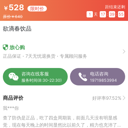
528
距结束还剩
￥
限时价
1
天
17
:
39
:
55
原价￥640
欲滴春饮品
放心购
正品保证
·
7天无忧退换货
·
专属顾问服务
咨询在线客服
电话咨询
服务时间(8:30-22:30)
19719853994
商品评价
好评率97.52%
我***你
查了防伪是正品，吃了四盒周期装，前面几天没有明显感
觉，现在每天晚上的时间显然比以前久了，精力也充沛了很