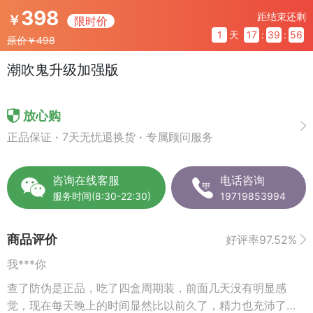
398
距结束还剩
￥
限时价
1
天
17
:
39
:
55
原价￥498
潮吹鬼升级加强版
放心购
正品保证
·
7天无忧退换货
·
专属顾问服务
咨询在线客服
电话咨询
服务时间(8:30-22:30)
19719853994
商品评价
好评率97.52%
我***你
查了防伪是正品，吃了四盒周期装，前面几天没有明显感
觉，现在每天晚上的时间显然比以前久了，精力也充沛了很