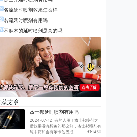
8
名流延时喷剂效果怎么样
9
名流延时喷剂有用吗
10
不麻木的延时喷剂是真的吗
推荐文章
杰士邦延时喷剂有用吗
2024-07-12 有的人用了杰士邦喷剂之
后效果没有想象的那么好，杰士邦喷剂有
纯中药和含有苯卡佐因成
1450