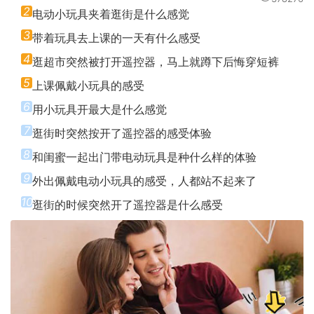
2
电动小玩具夹着逛街是什么感觉
3
带着玩具去上课的一天有什么感受
4
逛超市突然被打开遥控器，马上就蹲下后悔穿短裤
5
上课佩戴小玩具的感受
6
用小玩具开最大是什么感觉
7
逛街时突然按开了遥控器的感受体验
8
和闺蜜一起出门带电动玩具是种什么样的体验
9
外出佩戴电动小玩具的感受，人都站不起来了
10
逛街的时候突然开了遥控器是什么感受