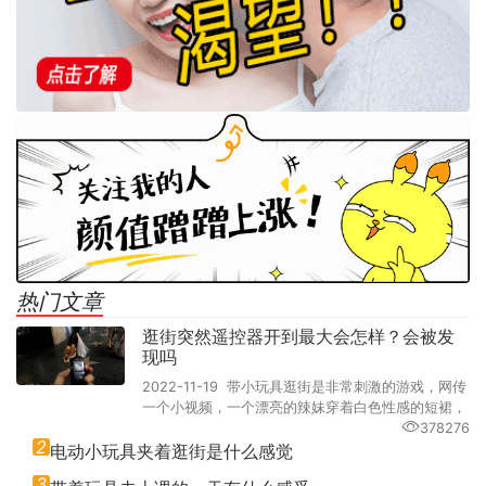
热门文章
逛街突然遥控器开到最大会怎样？会被发
现吗
2022-11-19 带小玩具逛街是非常刺激的游戏，网传
一个小视频，一个漂亮的辣妹穿着白色性感的短裙，
378276
2
电动小玩具夹着逛街是什么感觉
3